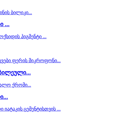
 ...
ბილეული...
...