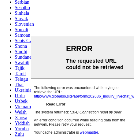
Serbian
Sesotho
Sinhala
Slovak
Slovenian
Somali
Samoan
Scots Gaelic
Shona
Sindhi
Sundanese
Swahili
Tajik
Tamil
Telugu
Thai
Ukrainian
Urdu
Uzbek
Vietnamese
Welsh
Xhosa
Yiddish
Yoruba
Zulu