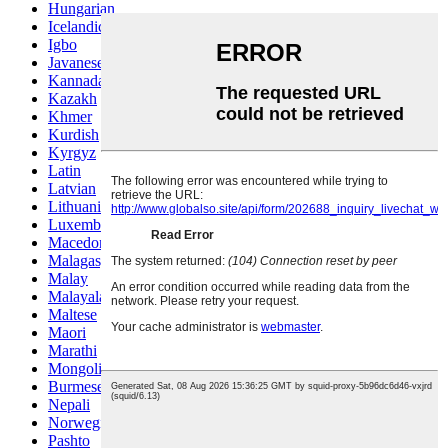
Hungarian
Icelandic
Igbo
Javanese
Kannada
Kazakh
Khmer
Kurdish
Kyrgyz
Latin
Latvian
Lithuanian
Luxembou..
Macedonian
Malagasy
Malay
Malayalam
Maltese
Maori
Marathi
Mongolian
Burmese
Nepali
Norwegian
Pashto