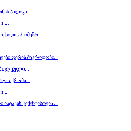
 ...
ბილეული...
...